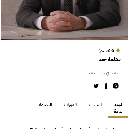
0
(تقييم)
معلمة خط
مختص في خط النستعليق
نبذة
المنتجات
الدورات
التقييمات
عامة