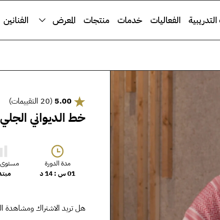
التدريبية
الفعاليات
خدمات
منتجات
المعرض
الفنانين
5.00
(20 التقييمات)
خط الديواني الجلي
مدة الدورة
مستوى ا
01 س : 14 د
مبت
هل تريد الاشتراك ومشاهدة ال