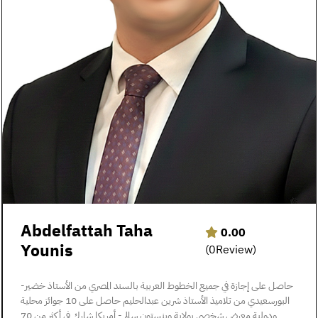
Abdelfattah Taha
0.00
Younis
(0Review)
-حاصل على إجازة في جميع الخطوط العربية بالسند المصري من الأستاذ خضير
البورسعيدي من تلاميذ الأستاذ شرين عبدالحليم حاصل على 10 جوائز محلية
ودولية معرض شخصي بولاية وينستون سالم - أمريكا شارك في أكثر من 70