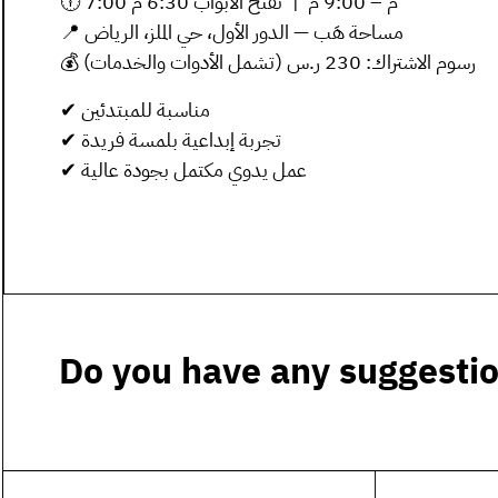
🕕 7:00 م – 9:00 م | تفتح الأبواب 6:30 م
📍 مساحة هَب — الدور الأول، حي الملز، الرياض
💰 رسوم الاشتراك: 230 ر.س (تشمل الأدوات والخدمات)
✔ مناسبة للمبتدئين
✔ تجربة إبداعية بلمسة فريدة
✔ عمل يدوي مكتمل بجودة عالية
Do you have any suggestio