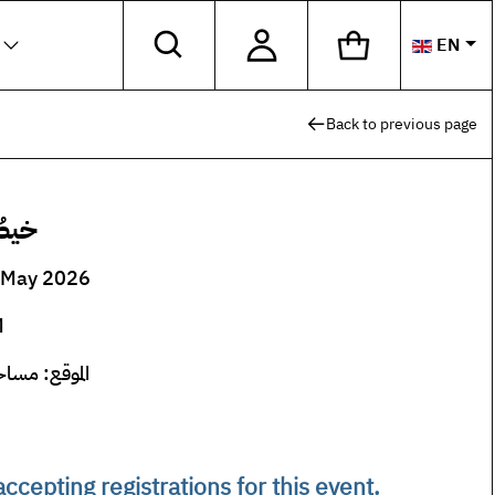
EN
Select
Back to previous page
خيطُ
 May 2026
M
الموقع: مساح
ccepting registrations for this event.